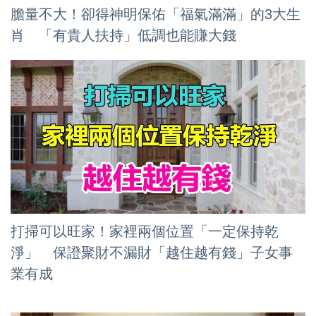
膽量不大！卻得神明保佑「福氣滿滿」的3大生
肖 「有貴人扶持」低調也能賺大錢
打掃可以旺家！家裡兩個位置「一定保持乾
淨」 保證聚財不漏財「越住越有錢」子女事
業有成