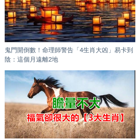
鬼門開倒數！命理師警告「4生肖大凶」易卡到
陰：這個月遠離2地