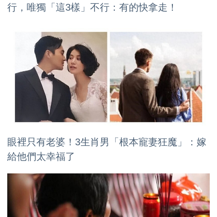
行，唯獨「這3樣」不行：有的快拿走！
眼裡只有老婆！3生肖男「根本寵妻狂魔」：嫁
給他們太幸福了