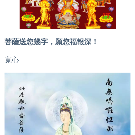
菩薩送您幾字，願您福報深！
寬心