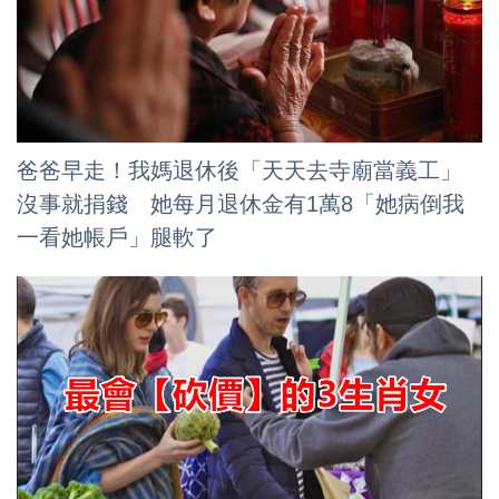
爸爸早走！我媽退休後「天天去寺廟當義工」
沒事就捐錢 她每月退休金有1萬8「她病倒我
一看她帳戶」腿軟了