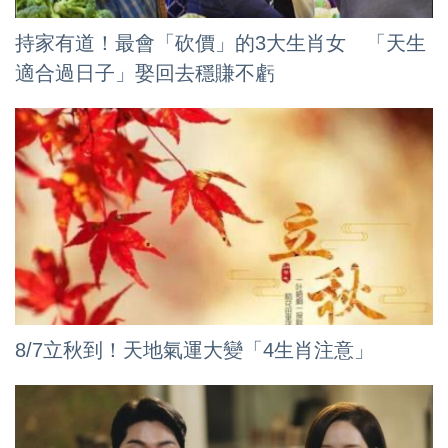
持家有道！最會「砍價」的3大生肖女 「天生
適合過日子」娶回去穩賺不虧
8/7立秋到！天地氣運大變「4生肖注意」