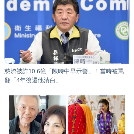
慈濟被詐10.6億「陳時中早示警」！當時被罵
翻「4年後還他清白」