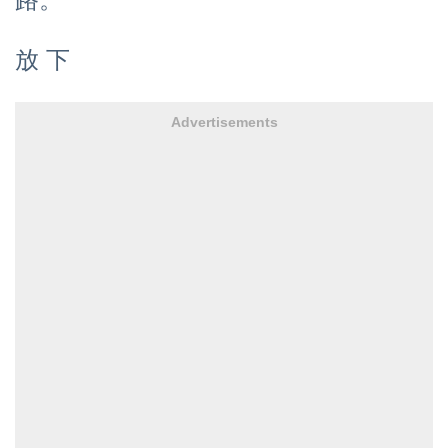
放 下
Advertisements