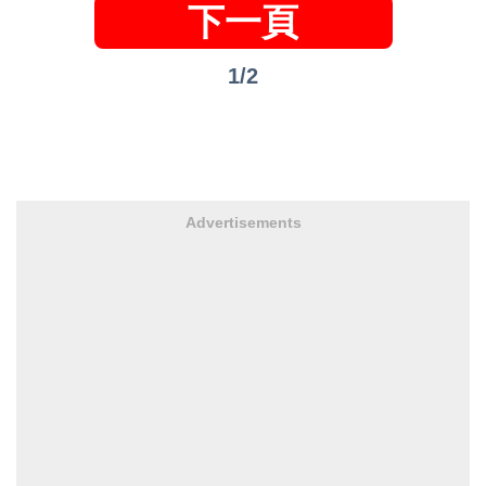
下一頁
1/2
Advertisements