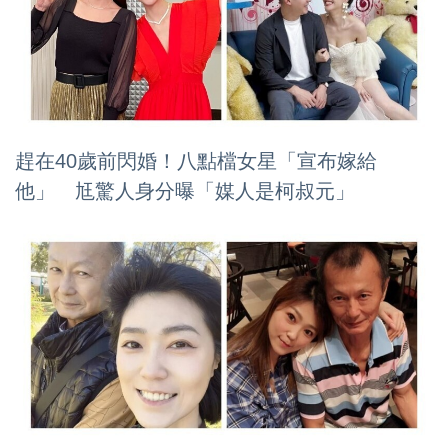
趕在40歲前閃婚！八點檔女星「宣布嫁給
他」 尪驚人身分曝「媒人是柯叔元」