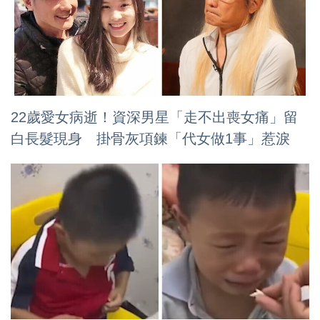
22歲愛女病逝！資深男星「走不出喪女痛」留
白長髮現身 掛骨灰項鍊「代女做1事」惹淚