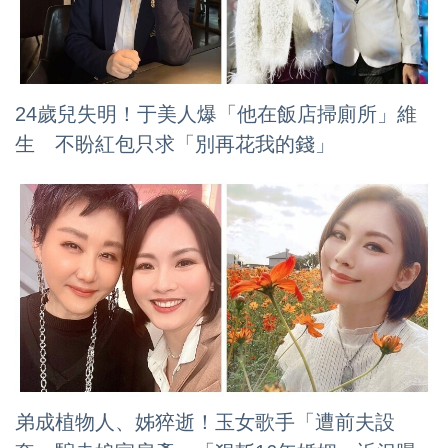
24歲兒失明！于美人爆「他在飯店掃廁所」維
生 不盼紅包只求「別再花我的錢」
弟成植物人、姊猝逝！玉女歌手「遭前夫設