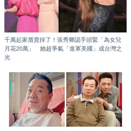
千萬起家厝賣掉了！張秀卿認手頭緊「為女兒
月花20萬」 她超爭氣「進軍美國」成台灣之
光