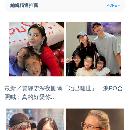
編輯精選推薦
MORE +
最新／賈靜雯深夜慟曝「她已離世」 淚PO合
照喊：真的好愛你...