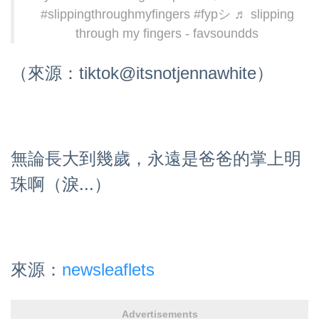
#slippingthroughmyfingers
#fypシ
♬ slipping
through my fingers - favsoundds
（來源：tiktok@itsnotjennawhite）
無論長大到幾歲，永遠是爸爸的掌上明
珠啊（淚...）
來源：
newsleaflets
Advertisements