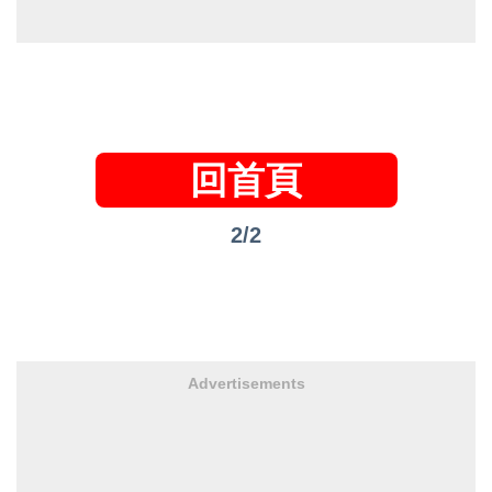
回首頁
2/2
Advertisements