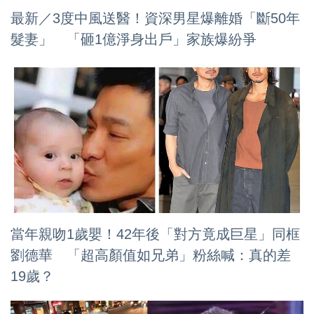
最新／3度中風送醫！資深男星爆離婚「斷50年
髮妻」 「砸1億淨身出戶」家族爆紛爭
當年親吻1歲嬰！42年後「對方竟成巨星」同框
劉德華 「超高顏值如兄弟」粉絲喊：真的差
19歲？