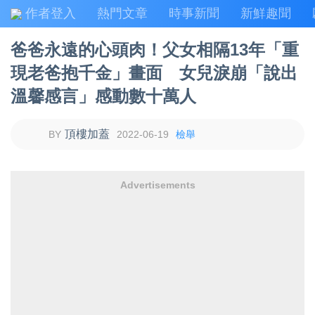
作者登入
熱門文章
時事新聞
新鮮趣聞
爸爸永遠的心頭肉！父女相隔13年「重
現老爸抱千金」畫面 女兒淚崩「說出
溫馨感言」感動數十萬人
頂樓加蓋
2022-06-19
檢舉
Advertisements