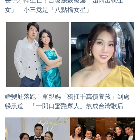
長子才輕生亡！台玻總裁被爆「婚內出軌生
女」 小三竟是「八點檔女星」
婚變尪落跑！單親媽「獨扛千萬債養孩」到處
躲黑道 「一開口驚艷眾人」熬成台灣歌后