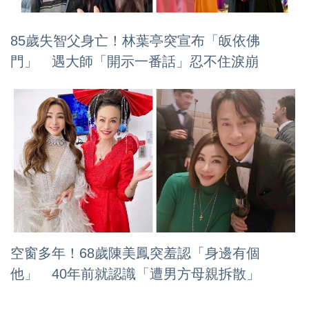
85歲失智父身亡！林葉亭突宣布「皈依佛
門」 遇大師「開示一番話」忍不住淚崩
空窗多年！68歲陳美鳳突羞認「身邊有個
他」 40年前就認識「遭男方母親拆散」