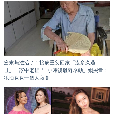
癌末無法治了！接病重父回家「沒多久過
世」 家中老貓「1小時後離奇舉動」網哭暈：
牠怕爸爸一個人寂寞