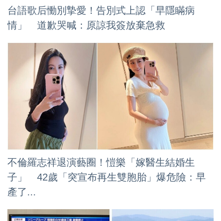
台語歌后慟別摯愛！告別式上認「早隱瞞病
情」 道歉哭喊：原諒我簽放棄急救
不倫羅志祥退演藝圈！愷樂「嫁醫生結婚生
子」 42歲「突宣布再生雙胞胎」爆危險：早
產了...