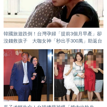
韓國旅遊跌倒！台灣孕婦「提前3個月早產」卻
沒錢救孩子 大咖女神「秒出手300萬」助返台