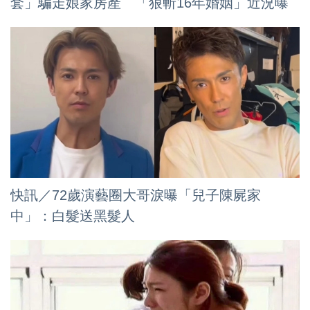
套」騙走娘家房產 「狠斬16年婚姻」近況曝
快訊／72歲演藝圈大哥淚曝「兒子陳屍家
中」：白髮送黑髮人