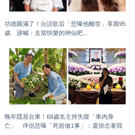
功德圓滿了！台語歌后「悲曝他離世」享壽95
歲 淚喊：去當快樂的神仙吧...
晚年隱居台東！68歲名主持失蹤「車內身
亡」 伴侶悲曝「死前做1事」：還掛念著我