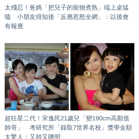
太殘忍！爸媽「把兒子的寵物煮熟」端上桌猛
嗑 小朋友得知後「反應惹怒全網」：以後會
有報應
超狂星二代！宋逸民21歲兒「變190cm高顏值
帥哥」 考研究所「錄取7世界名校」獎學金額
太驚人：又帥又聰明