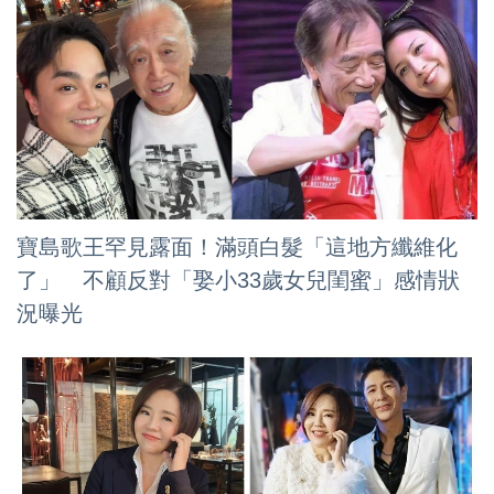
寶島歌王罕見露面！滿頭白髮「這地方纖維化
了」 不顧反對「娶小33歲女兒閨蜜」感情狀
況曝光