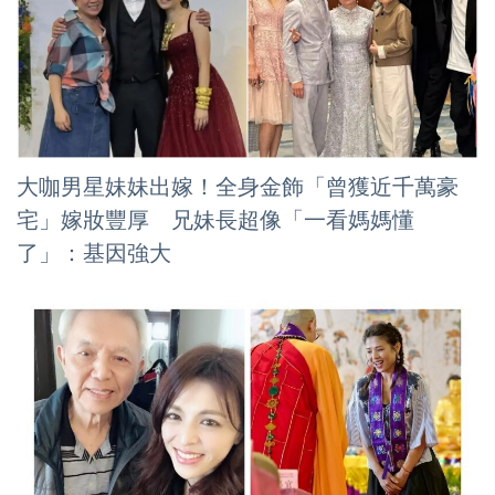
大咖男星妹妹出嫁！全身金飾「曾獲近千萬豪
宅」嫁妝豐厚 兄妹長超像「一看媽媽懂
了」：基因強大